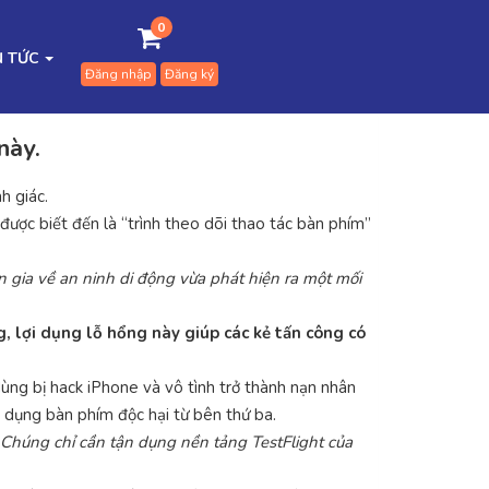
0
N TỨC
Đăng nhập
Đăng ký
này.
h giác.
được biết đến là “trình theo dõi thao tác bàn phím”
 gia về an ninh di động vừa phát hiện ra một mối
 lợi dụng lỗ hổng này giúp các kẻ tấn công có
ùng bị hack iPhone và vô tình trở thành nạn nhân
g dụng bàn phím độc hại từ bên thứ ba.
Chúng chỉ cần tận dụng nền tảng TestFlight của