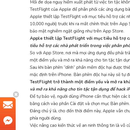
Mối đe dọa nguy hiểm xuất phát từ việc tin tặc khô
TestFlight của Apple để phân phối các ứng dụng bà
Apple thiết lập TestFlight với mục tiêu hỗ trợ các 
10,000 người) trước khi ra mắt chính thức trên App
bảo mật nghiêm ngặt giống như trên App Store.
Apple thiết lập TestFlight với mục tiêu hỗ trợ 
tiêu hỗ trợ các nhà phát triển trong việc phân p
So với App Store, nơi mà mọi ứng dụng đều phải trả
một điểm yếu và mở ra khả năng cho tin tặc tận dụng
Sau khi bàn phím “dính” phần mềm độc hại được thiế
mặc định trên iPhone. Bàn phím độc hại này sẽ tự độ
TestFlight trở thành một điểm yếu và mở ra khả
và mở ra khả năng cho tin tặc tận dụng để hack 
Để tự bảo vệ, người dùng iPhone cần thực hiện các 
bằng cách vào phần Cài đặt và chọn mục Bàn phím. 
Đáng chú ý là, cho đến thời điểm này, Apple vẫn chư
phía người dùng.
Việc nâng cao kiến thức về an ninh thông tin là vô 