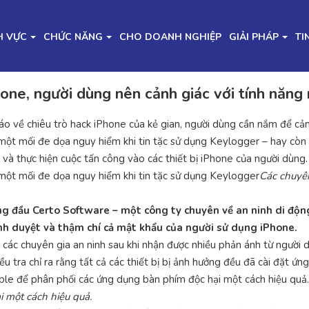
H VỰC
CHỨC NĂNG
CHO DOANH NGHIỆP
GIẢI PHÁP
TI
one, người dùng nên cảnh giác với tính năng 
o về chiêu trò hack iPhone của kẻ gian, người dùng cần nắm để cản
 một mối đe dọa nguy hiểm khi tin tặc sử dụng Keylogger – hay còn 
à thực hiện cuộc tấn công vào các thiết bị iPhone của người dùng.
 một mối đe dọa nguy hiểm khi tin tặc sử dụng Keylogger
Các chuyên
 đầu Certo Software – một công ty chuyên về an ninh di động,
rình duyệt và thậm chí cả mật khẩu của người sử dụng iPhone.
các chuyên gia an ninh sau khi nhận được nhiều phản ánh từ người d
 tra chỉ ra rằng tất cả các thiết bị bị ảnh hưởng đều đã cài đặt ứn
ple để phân phối các ứng dụng bàn phím độc hại một cách hiệu quả.
 một cách hiệu quả.