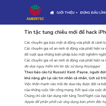
GIỚI THIỆU
ĐỨNG ĐẦU LĨN
Tin tặc tung chiêu mới để hack iPh
Các chuyên gia bảo mật di động vừa phát đi cảnh bá
Các chuyên gia về an ninh di động vừa phát hiện ra
để vượt qua những biện pháp bảo mật nghiêm ngặt v
Các chuyên gia về an ninh di động vừa phát hiện ra
đe dọa nguy hiểm khi tin tặc sử dụng Keylogger
Theo báo cáo từ Russell Kent-Payne, người đứng
khả năng ghi lại các tin nhắn cá nhân, lịch sử t
Việc nhấn mạnh vào mối đe dọa này được đặt ra bởi 
của những cuộc tấn công mạng. Kết quả của cuộc điều
Chúng chỉ cần tận dụng nền tảng TestFlight của Ap
Apple để phân phối các ứng dụng bàn phím độc hại