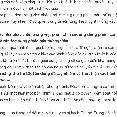
ng cần phải xâm nhập trực tiếp vào thiết bị hoặc chiếm quyền truy 
n phím độc hại một cách hiệu quả.
nhà phát triển trong việc phân phối các ứng dụng phiên bản thử nghi
 Store. Tuy nhiên, điều quan trọng là nền tảng TestFlight không yê
các nhà phát triển trong việc phân phối các ứng dụng phiên bả
hối các ứng dụng phiên bản thử nghiệm
i qua quá trình đánh giá bảo mật nghiêm túc để ngăn chặn sự xâm n
 để lây nhiễm và thực hiện các hành động độc hại trên thiết bị của
t lập trên thiết bị của người dùng, chúng sẽ có giao diện khá tươn
ng ghi lại mọi thao tác gõ của người dùng và chuyển dữ liệu đó đến
 năng cho tin tặc tận dụng để lây nhiễm và thực hiện các hành
iPhone
bước kiểm tra và biện pháp phòng tránh. Đầu tiên, chúng ta có thể 
Nếu phát hiện một bàn phím lạ, đặc biệt là có quyền Kiểm soát hoà
a có bình luận chính thức về phương thức tấn công này, tạo ra sự l
cùng quan trọng để đối mặt với nguy cơ bị hack iPhone. Trong bối cả