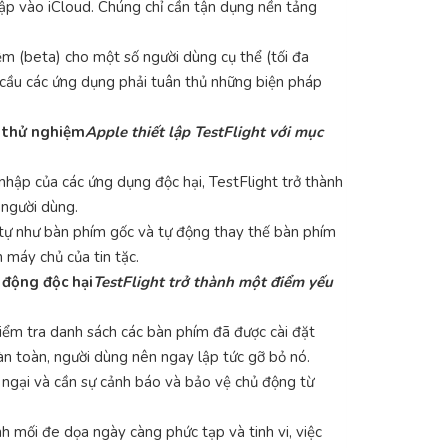
cập vào iCloud. Chúng chỉ cần tận dụng nền tảng
ệm (beta) cho một số người dùng cụ thể (tối đa
u cầu các ứng dụng phải tuân thủ những biện pháp
n thử nghiệm
Apple thiết lập TestFlight với mục
hập của các ứng dụng độc hại, TestFlight trở thành
 người dùng.
g tự như bàn phím gốc và tự động thay thế bàn phím
 máy chủ của tin tặc.
 động độc hại
TestFlight trở thành một điểm yếu
kiểm tra danh sách các bàn phím đã được cài đặt
n toàn, người dùng nên ngay lập tức gỡ bỏ nó.
o ngại và cần sự cảnh báo và bảo vệ chủ động từ
nh mối đe dọa ngày càng phức tạp và tinh vi, việc