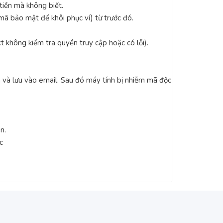
tiền mà không biết.
mã bảo mật để khôi phục ví) từ trước đó.
ct không kiểm tra quyền truy cập hoặc có lỗi).
ản và lưu vào email. Sau đó máy tính bị nhiễm mã độc
n.
c