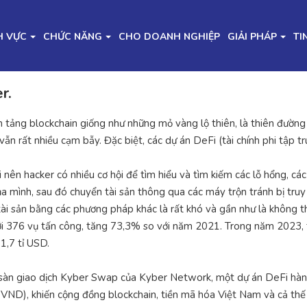
H VỰC
CHỨC NĂNG
CHO DOANH NGHIỆP
GIẢI PHÁP
TI
r.
ền tảng blockchain giống như những mỏ vàng lộ thiên, là thiên đường 
ẫn rất nhiều cạm bẫy. Đặc biệt, các dự án DeFi (tài chính phi tập t
 hacker có nhiều cơ hội để tìm hiểu và tìm kiếm các lỗ hổng, các lỗi 
của mình, sau đó chuyển tài sản thông qua các máy trộn tránh bị truy 
 tài sản bằng các phương pháp khác là rất khó và gần như là không t
 với 376 vụ tấn công, tăng 73,3% so với năm 2021. Trong năm 2023, 
 1,7 tỉ USD.
ý: sàn giao dịch Kyber Swap của Kyber Network, một dự án DeFi hàn
 tỉ VND), khiến cộng đồng blockchain, tiền mã hóa Việt Nam và cả th