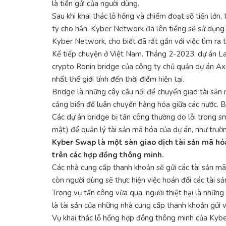
là tiền gửi của người dùng.
Sau khi khai thác lỗ hổng và chiếm đoạt số tiền lớn
ty cho hắn. Kyber Network đã lên tiếng sẽ sử dụng q
Kyber Network, cho biết đã rất gần với việc tìm ra
Kể tiếp chuyện ở Việt Nam. Tháng 2-2023, dự án La
crypto Ronin bridge của công ty chủ quản dự án Axie
nhất thế giới tính đến thời điểm hiện tại.
Bridge là những cây cầu nối để chuyển giao tài sản 
cảng biển để luân chuyển hàng hóa giữa các nước. Bri
Các dự án bridge bị tấn công thường do lỗi trong sm
mật) để quản lý tài sản mã hóa của dự án, như trườ
Kyber Swap là một sàn giao dịch tài sản mã hóa
trên các hợp đồng thông minh.
Các nhà cung cấp thanh khoản sẽ gửi các tài sản mã 
còn người dùng sẽ thực hiện việc hoán đổi các tài sả
Trong vụ tấn công vừa qua, người thiệt hại là nhữn
là tài sản của những nhà cung cấp thanh khoản gửi 
Vụ khai thác lỗ hổng hợp đồng thông minh của Kybe