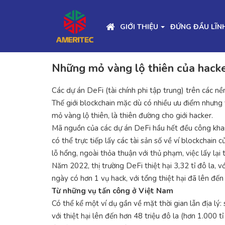
GIỚI THIỆU
ĐỨNG ĐẦU LĨN
Những mỏ vàng lộ thiên của hacke
Các dự án DeFi (tài chính phi tập trung) trên các n
Thế giới blockchain mặc dù có nhiều ưu điểm nhưng v
mỏ vàng lộ thiên, là thiên đường cho giới hacker.
Mã nguồn của các dự án DeFi hầu hết đều công khai nên
có thể trực tiếp lấy các tài sản số về ví blockchain 
lỗ hổng, ngoài thỏa thuận với thủ phạm, việc lấy lại
Năm 2022, thị trường DeFi thiệt hại 3,32 tỉ đô la,
ngày có hơn 1 vụ hack, với tổng thiệt hại đã lên đến
Từ những vụ tấn công ở Việt Nam
Có thể kể một ví dụ gần về mặt thời gian lẫn địa l
với thiệt hại lên đến hơn 48 triệu đô la (hơn 1.000