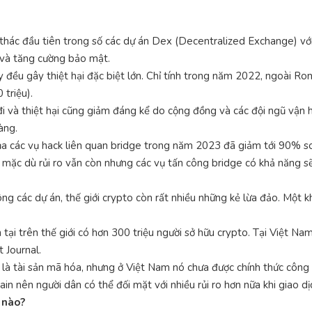
hác đầu tiên trong số các dự án Dex (Decentralized Exchange) với 
i và tăng cường bảo mật.
đều gây thiệt hại đặc biệt lớn. Chỉ tính trong năm 2022, ngoài R
triệu).
i và thiệt hại cũng giảm đáng kể do cộng đồng và các đội ngũ vận hà
àng.
của các vụ hack liên quan bridge trong năm 2023 đã giảm tới 90% s
 mặc dù rủi ro vẫn còn nhưng các vụ tấn công bridge có khả năng sẽ
ông các dự án, thế giới crypto còn rất nhiều những kẻ lừa đảo. Một k
i trên thế giới có hơn 300 triệu người sở hữu crypto. Tại Việt Nam 
 Journal.
 là tài sản mã hóa, nhưng ở Việt Nam nó chưa được chính thức công 
in nên người dân có thể đối mặt với nhiều rủi ro hơn nữa khi giao d
 nào?