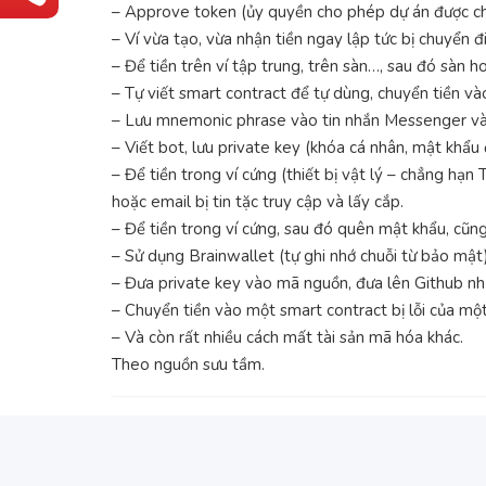
– Approve token (ủy quyền cho phép dự án được chi 
– Ví vừa tạo, vừa nhận tiền ngay lập tức bị chuyển
– Để tiền trên ví tập trung, trên sàn…, sau đó sàn 
– Tự viết smart contract để tự dùng, chuyển tiền vào
– Lưu mnemonic phrase vào tin nhắn Messenger và e
– Viết bot, lưu private key (khóa cá nhân, mật khẩu
– Để tiền trong ví cứng (thiết bị vật lý – chẳng hạ
hoặc email bị tin tặc truy cập và lấy cắp.
– Để tiền trong ví cứng, sau đó quên mật khẩu, cũn
– Sử dụng Brainwallet (tự ghi nhớ chuỗi từ bảo mật
– Đưa private key vào mã nguồn, đưa lên Github như
– Chuyển tiền vào một smart contract bị lỗi của mộ
– Và còn rất nhiều cách mất tài sản mã hóa khác.
Theo nguồn sưu tầm.