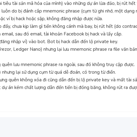
tiêu tài sản mã hóa của mình) vào những dự án lừa đảo, bị rút hết 
 đi luôn do bị đánh cắp mnemonic phrase (cụm từ ghi nhớ, một dạng 
hoặc ví bị hack hoặc sập, không đăng nhập được nữa.
 đấy, chưa kịp làm gì tiền không cánh mà bay, bị rút hết (do contra
mail, sau đó email, tài khoản Facebook bị hack và lấy cắp.
 đăng nhập ví) vào bot. Bot bị hack dẫn đến lộ private key.
n Trezor, Ledger Nano) nhưng lại lưu mnemonic phrase ra file văn b
g quên lưu mnemonic phrase ra ngoài, sau đó không truy cập được.
) nhưng lại sử dụng cụm từ quá dễ đoán, có trong từ điển.
ng quên không xóa đi cũng dẫn đến bị lộ private key và mất tài sả
t dự án kém chất lượng dẫn đến tiền bị đóng băng, không rút ra đượ