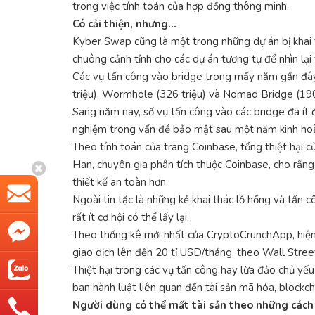
trong việc tính toán của hợp đồng thông minh.
Có cải thiện, nhưng…
Kyber Swap cũng là một trong những dự án bị khai t
chuông cảnh tỉnh cho các dự án tương tự để nhìn lạ
Các vụ tấn công vào bridge trong mấy năm gần đây 
triệu), Wormhole (326 triệu) và Nomad Bridge (190 
Sang năm nay, số vụ tấn công vào các bridge đã ít đ
nghiệm trong vấn đề bảo mật sau một năm kinh ho
Theo tính toán của trang Coinbase, tổng thiệt hại 
Han, chuyên gia phân tích thuộc Coinbase, cho rằng
thiết kế an toàn hơn.
Ngoài tin tặc là những kẻ khai thác lỗ hổng và tấn c
rất ít cơ hội có thể lấy lại.
Theo thống kê mới nhất của CryptoCrunchApp, hiện tạ
giao dịch lên đến 20 tỉ USD/tháng, theo Wall Street
Thiệt hại trong các vụ tấn công hay lừa đảo chủ yếu
ban hành luật liên quan đến tài sản mã hóa, blockcha
Người dùng có thể mất tài sản theo những cách