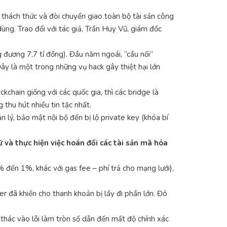
 thách thức và đòi chuyển giao toàn bộ tài sản công
ùng. Trao đổi với tác giả, Trần Huy Vũ, giám đốc
đương 7,7 tỉ đồng). Đầu năm ngoái, “cầu nối”
Đây là một trong những vụ hack gây thiệt hại lớn
chain giống với các quốc gia, thì các bridge là
 thu hút nhiều tin tặc nhất.
 lý, bảo mật nội bộ đến bị lộ private key (khóa bí
 và thực hiện việc hoán đổi các tài sản mã hóa
% đến 1%, khác với gas fee – phí trả cho mạng lưới),
r đã khiến cho thanh khoản bị lấy đi phần lớn. Đó
thác vào lỗi làm tròn số dẫn đến mất độ chính xác