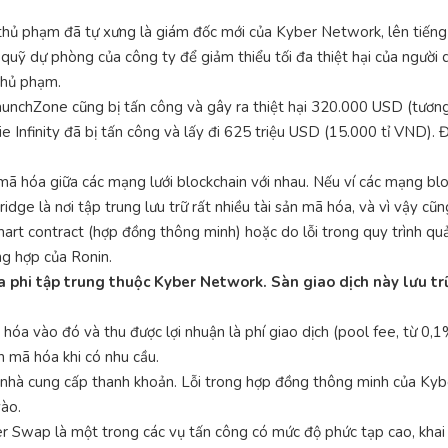
, thủ phạm đã tự xưng là giám đốc mới của Kyber Network, lên tiếng
uỹ dự phòng của công ty để giảm thiểu tối đa thiệt hại của người d
 thủ phạm.
unchZone cũng bị tấn công và gây ra thiệt hại 320.000 USD (tương 
 Infinity đã bị tấn công và lấy đi 625 triệu USD (15.000 tỉ VND). 
mã hóa giữa các mạng lưới blockchain với nhau. Nếu ví các mạng block
dge là nơi tập trung lưu trữ rất nhiều tài sản mã hóa, và vì vậy cũng
art contract (hợp đồng thông minh) hoặc do lỗi trong quy trình quản
ng hợp của Ronin.
 phi tập trung thuộc Kyber Network. Sàn giao dịch này lưu trữ
hóa vào đó và thu được lợi nhuận là phí giao dịch (pool fee, từ 0,1
n mã hóa khi có nhu cầu.
g nhà cung cấp thanh khoản. Lỗi trong hợp đồng thông minh của Kybe
vào.
r Swap là một trong các vụ tấn công có mức độ phức tạp cao, khai 