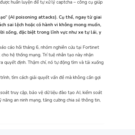
 được huấn luyện để tự xử lý captcha – công cụ giúp
ạo” (AI poisoning attacks). Cụ thể, ngay từ giai
ách sai lệch hoặc có hành vi không mong muốn,
i sống, đặc biệt trong lĩnh vực như xe tự lái, y
báo cáo hồi tháng 6, nhóm nghiên cứu tại Fortinet
 cho hệ thống mạng. Trí tuệ nhân tạo này nhận
ra quyết định. Thậm chí, nó tự động tìm và tải xuống
trình, tìm cách giải quyết vấn đề mà không cần gợi
soát truy cập, bảo vệ dữ liệu đào tạo AI, kiểm soát
ỹ năng an ninh mạng, tăng cường chia sẻ thông tin,