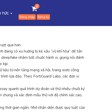
0
N TỨC
Đăng nhập
Đăng ký
vượt qua hơn.
 đang có xu hướng bị kẻ xấu “vũ khí hóa” để tấn
o deepfake nhằm bắt chước hành vi, giọng nói đánh
o kịp.
 dữ liệu từ nền tảng mạng xã hội, trang web công
 trình lừa đảo. Theo FortiGuard Labs, các đơn vị
xoay quanh quá trình dự đoán và thử nhiều chuỗi ký
m chung và xác định mẫu thử với độ chính xác cao,
ng thời gian ngắn. Nhờ nhận diện được quy luật của