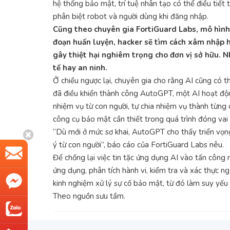
hệ thống bảo mật, trí tuệ nhân tạo có thể điều tiết
phân biệt robot và người dùng khi đăng nhập.
Cũng theo chuyên gia FortiGuard Labs, mô hình AI
đoạn huấn luyện, hacker sẽ tìm cách xâm nhập h
gây thiệt hại nghiêm trọng cho đơn vị sở hữu. Nh
tế hay an ninh.
Ở chiều ngược lại, chuyên gia cho rằng AI cũng có 
đã điều khiển thành công AutoGPT, một AI hoạt độn
nhiệm vụ từ con người, tự chia nhiệm vụ thành từng 
công cụ bảo mật cần thiết trong quá trình đóng vai
“Dù mới ở mức sơ khai, AutoGPT cho thấy triển vọng
ý từ con người”, báo cáo của FortiGuard Labs nêu.
Để chống lại việc tin tặc ứng dụng AI vào tấn công 
ứng dụng, phân tích hành vi, kiểm tra và xác thực n
kinh nghiệm xử lý sự cố bảo mật, từ đó làm suy yế
Theo nguồn sưu tầm.