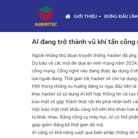
GIỚI THIỆU
ĐỨNG ĐẦU LĨN
AI đang trở thành vũ khí tấn công
Ngoài những thủ đoạn truyền thống, hacker đã ứng 
Dự báo về các mối đe dọa an ninh mạng năm 2024, n
công mạng. Công nghệ này đang được áp dụng ở nhiề
lừa người dùng. Thời gian tới, hacker sẽ còn lợi dụ
Một trong những xu hướng đáng lo ngại đầu tiên là d
khai, hacker sẽ sử dụng AI kết hợp thông tin và tạo
bảo mật sẽ gặp thách thức lớn khi phải nhận biết và
Việc bảo mật mật khẩu cũng trở nên khó khăn hơn k
tự khác nhau. Bằng công cụ máy học, AI có thể phân
giúp giảm đáng kể thời gian dò mã.
AI cũng có khả năng vượt qua biện pháp chống dò mậ