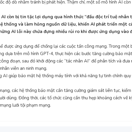
 tốc độ dò nhằm tránh bị phát hiện. Thậm chí, một số mô hình AI còn
 còn bị tin tặc lợi dụng qua hình thức “đầu độc trí tuệ nhân t
ệ thống và làm hỏng nguồn dữ liệu, khiến AI phát triển một c
ững AI lỗi này chứa đựng nhiều rủi ro khi được ứng dụng vào đờ
thể được ứng dụng để chống lại các cuộc tấn công mạng. Trong một 
g dựa trên mô hình GPT-4, thực hiện các bước tăng cường bảo mật
công đoạn, sau đó khởi động các “tác nhân AI” để phân tích và đưa 
 nhân viên an ninh mạng.
 AI giúp bảo mật hệ thống máy tính với khả năng tự tinh chỉnh quy 
mạng, các hệ thống bảo mật cần tăng cường giám sát liên tục, kiểm 
gười dùng. Đồng thời, các tổ chức cũng cần thu hẹp khoảng cách về k
u mạng lưới tội phạm mạng.