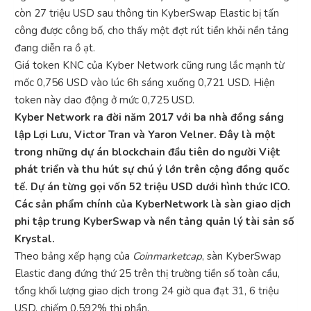
còn 27 triệu USD sau thông tin KyberSwap Elastic bị tấn
công được công bố, cho thấy một đợt rút tiền khỏi nền tảng
đang diễn ra ồ ạt.
Giá token KNC của Kyber Network cũng rung lắc mạnh từ
mốc 0,756 USD vào lúc 6h sáng xuống 0,721 USD. Hiện
token này dao động ở mức 0,725 USD.
Kyber Network ra đời năm 2017 với ba nhà đồng sáng
lập Lợi Lưu, Victor Tran và Yaron Velner. Đây là một
trong những dự án blockchain đầu tiên do người Việt
phát triển và thu hút sự chú ý lớn trên cộng đồng quốc
tế. Dự án từng gọi vốn 52 triệu USD dưới hình thức ICO.
Các sản phẩm chính của KyberNetwork là sàn giao dịch
phi tập trung KyberSwap và nền tảng quản lý tài sản số
Krystal.
Theo bảng xếp hạng của
Coinmarketcap
, sàn KyberSwap
Elastic đang đứng thứ 25 trên thị trường tiền số toàn cầu,
tổng khối lượng giao dịch trong 24 giờ qua đạt 31, 6 triệu
USD, chiếm 0,592% thị phần.