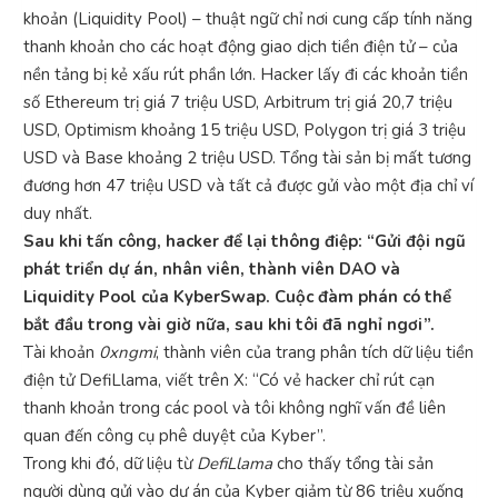
khoản (Liquidity Pool) – thuật ngữ chỉ nơi cung cấp tính năng
thanh khoản cho các hoạt động giao dịch tiền điện tử – của
nền tảng bị kẻ xấu rút phần lớn. Hacker lấy đi các khoản tiền
số Ethereum trị giá 7 triệu USD, Arbitrum trị giá 20,7 triệu
USD, Optimism khoảng 15 triệu USD, Polygon trị giá 3 triệu
USD và Base khoảng 2 triệu USD. Tổng tài sản bị mất tương
đương hơn 47 triệu USD và tất cả được gửi vào một địa chỉ ví
duy nhất.
Sau khi tấn công, hacker để lại thông điệp: “Gửi đội ngũ
phát triển dự án, nhân viên, thành viên DAO và
Liquidity Pool của KyberSwap. Cuộc đàm phán có thể
bắt đầu trong vài giờ nữa, sau khi tôi đã nghỉ ngơi”.
Tài khoản
0xngmi
, thành viên của trang phân tích dữ liệu tiền
điện tử DefiLlama, viết trên X: “Có vẻ hacker chỉ rút cạn
thanh khoản trong các pool và tôi không nghĩ vấn đề liên
quan đến công cụ phê duyệt của Kyber”.
Trong khi đó, dữ liệu từ
DefiLlama
cho thấy tổng tài sản
người dùng gửi vào dự án của Kyber giảm từ 86 triệu xuống