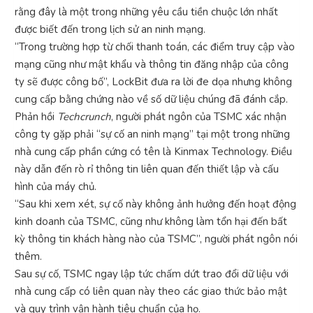
rằng đây là một trong những yêu cầu tiền chuộc lớn nhất
được biết đến trong lịch sử an ninh mạng.
“Trong trường hợp từ chối thanh toán, các điểm truy cập vào
mạng cũng như mật khẩu và thông tin đăng nhập của công
ty sẽ được công bố”, LockBit đưa ra lời đe dọa nhưng không
cung cấp bằng chứng nào về số dữ liệu chúng đã đánh cắp.
Phản hồi
Techcrunch
, người phát ngôn của TSMC xác nhận
công ty gặp phải “sự cố an ninh mạng” tại một trong những
nhà cung cấp phần cứng có tên là Kinmax Technology. Điều
này dẫn đến rò rỉ thông tin liên quan đến thiết lập và cấu
hình của máy chủ.
“Sau khi xem xét, sự cố này không ảnh hưởng đến hoạt động
kinh doanh của TSMC, cũng như không làm tổn hại đến bất
kỳ thông tin khách hàng nào của TSMC”, người phát ngôn nói
thêm.
Sau sự cố, TSMC ngay lập tức chấm dứt trao đổi dữ liệu với
nhà cung cấp có liên quan này theo các giao thức bảo mật
và quy trình vận hành tiêu chuẩn của họ.