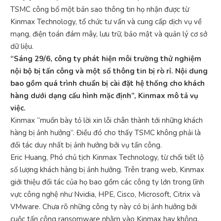
TSMC công bố một bản sao thông tin họ nhận được từ
Kinmax Technology, tổ chức tư vấn và cung cấp dịch vụ về
mạng, điện toán đám mây, lưu trữ, bảo mật và quản lý cơ sở
dữ liệu.
“Sáng 29/6, công ty phát hiện môi trường thử nghiệm
nội bộ bị tấn công và một số thông tin bị rò rỉ. Nội dung
bao gồm quá trình chuẩn bị cài đặt hệ thống cho khách
hàng dưới dạng cấu hình mặc định”, Kinmax mô tả vụ
việc.
Kinmax “muốn bày tỏ lời xin lỗi chân thành tới những khách
hàng bị ảnh hưởng”. Điều đó cho thấy TSMC không phải là
đối tác duy nhất bị ảnh hưởng bởi vụ tấn công.
Eric Huang, Phó chủ tịch Kinmax Technology, từ chối tiết lộ
số lượng khách hàng bị ảnh hưởng. Trên trang web, Kinmax
giới thiệu đối tác của họ bao gồm các công ty lớn trong lĩnh
vực công nghệ như Nvidia, HPE, Cisco, Microsoft, Citrix và
VMware. Chưa rõ những công ty này có bị ảnh hưởng bởi
cuộc tấn công ransomware nhằm vào Kinmax hay không.