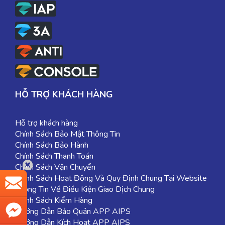
HỖ TRỢ KHÁCH HÀNG
Hỗ trợ khách hàng
Chính Sách Bảo Mật Thông Tin
Chính Sách Bảo Hành
Chính Sách Thanh Toán
Chính Sách Vận Chuyển
Chính Sách Hoạt Động Và Quy Định Chung Tại Website
Thông Tin Về Điều Kiện Giao Dịch Chung
Chính Sách Kiểm Hàng
Hướng Dẫn Bảo Quản APP AIPS
Hướng Dẫn Kích Hoạt APP AIPS