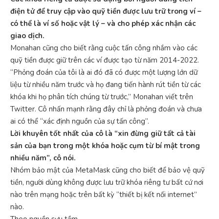
điện tử để truy cập vào quỹ tiền được lưu trữ trong ví –
có thể là ví số hoặc vật lý – và cho phép xác nhận các
giao dịch.
Monahan cũng cho biết rằng cuộc tấn công nhắm vào các
quỹ tiền được giữ trên các ví được tạo từ năm 2014-2022.
“Phỏng đoán của tôi là ai đó đã có được một lượng lớn dữ
liệu từ nhiều năm trước và họ đang tiến hành rút tiền từ các
khóa khi họ phân tích chúng từ trước,” Monahan viết trên
Twitter. Cô nhấn mạnh rằng đây chỉ là phỏng đoán và chưa
ai có thể “xác định nguồn của sự tấn công”.
Lời khuyên tốt nhất của cô là “xin đừng giữ tất cả tài
sản của bạn trong một khóa hoặc cụm từ bí mật trong
nhiều năm”, cô nói.
Nhóm bảo mật của MetaMask cũng cho biết để bảo vệ quỹ
tiền, người dùng không được lưu trữ khóa riêng tư bất cứ nơi
nào trên mạng hoặc trên bất kỳ “thiết bị kết nối internet”
nào.
Theo nguồn sưu tầm.