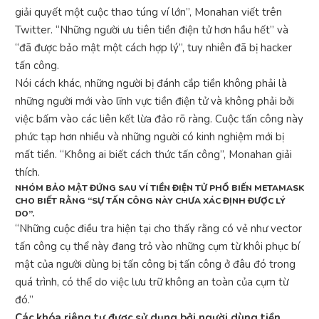
giải quyết một cuộc thao túng ví lớn”, Monahan viết trên
Twitter. “Những người ưu tiên tiền điện tử hơn hầu hết” và
“đã được bảo mật một cách hợp lý”, tuy nhiên đã bị hacker
tấn công.
Nói cách khác, những người bị đánh cắp tiền không phải là
những người mới vào lĩnh vực tiền điện tử và không phải bởi
việc bấm vào các liên kết lừa đảo rõ ràng. Cuộc tấn công này
phức tạp hơn nhiều và những người có kinh nghiệm mới bị
mất tiền. “Không ai biết cách thức tấn công”, Monahan giải
thích.
NHÓM BẢO MẬT ĐỨNG SAU VÍ TIỀN ĐIỆN TỬ PHỔ BIẾN METAMASK
CHO BIẾT RẰNG “SỰ TẤN CÔNG NÀY CHƯA XÁC ĐỊNH ĐƯỢC LÝ
DO”.
“Những cuộc điều tra hiện tại cho thấy rằng có vẻ như vector
tấn công cụ thể này đang trỏ vào những cụm từ khôi phục bí
mật của người dùng bị tấn công bị tấn công ở đâu đó trong
quá trình, có thể do việc lưu trữ không an toàn của cụm từ
đó.”
Các khóa riêng tư được sử dụng bởi người dùng tiền