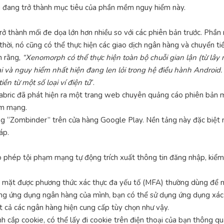
 đang trở thành mục tiêu của phần mềm nguy hiểm này.
rở thành mối đe dọa lớn hơn nhiều so với các phiên bản trước. Phầ
thời, nó cũng có thể thực hiện các giao dịch ngân hàng và chuyển tiề
h rằng,
“Xenomorph có thể thực hiện toàn bộ chuỗi gian lận (từ lây
ại và nguy hiểm nhất hiện đang len lỏi trong hệ điều hành Android
ền từ một số loại ví điện tử
“.
bric đã phát hiện ra một trang web chuyên quảng cáo phiên bản m
ạm mạng.
ng “Zombinder” trên cửa hàng Google Play. Nền tảng này đặc biệt 
áp.
phép tội phạm mạng tự động trích xuất thông tin đăng nhập, kiểm t
ặt được phương thức xác thực đa yếu tố (MFA) thường dùng để ngă
ng ứng dụng ngân hàng của mình, bạn có thể sử dụng ứng dụng xác
t cả các ngân hàng hiện cung cấp tùy chọn như vậy.
ắp cookie, có thể lấy đi cookie trên điện thoại của bạn thông qua