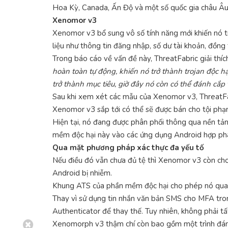
Hoa Kỳ, Canada, Ấn Độ và một số quốc gia châu Âu
Xenomor v3
Xenomor v3 bổ sung vô số tính năng mới khiến nó t
liệu như thông tin đăng nhập, số dư tài khoản, đồng 
Trong báo cáo về vấn đề này, ThreatFabric giải thíc
hoàn toàn tự động, khiến nó trở thành trojan độc h
trở thành mục tiêu, giờ đây nó còn có thể đánh cắp ti
Sau khi xem xét các mẫu của Xenomor v3, ThreatFa
Xenomor v3 sắp tới có thể sẽ được bán cho tội ph
Hiện tại, nó đang được phân phối thông qua nền tả
mềm độc hại này vào các ứng dụng Android hợp ph
Qua mặt phương pháp xác thực đa yếu tố
Nếu điều đó vẫn chưa đủ tệ thì Xenomor v3 còn cho 
Android bị nhiễm.
Khung ATS của phần mềm độc hại cho phép nó qua m
Thay vì sử dụng tin nhắn văn bản SMS cho MFA tro
Authenticator để thay thế. Tuy nhiên, không phải tấ
Xenomorph v3 thậm chí còn bao gồm một trình đánh c