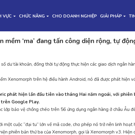
H VỰC
CHỨC NĂNG
CHO DOANH NGHIỆP
GIẢI PHÁP
TI
 mềm ‘ma’ đang tấn công diện rộng, tự động 
 số dư tài khoản, đồng thời tự động thực hiện các giao dịch ngân h
iểm Xenomorph trên hệ điều hành Android, nó đã được phát hiện vớ
c phát hiện lần đầu tiên vào tháng Hai năm ngoái, với phiên 
 trên Google Play.
 các lớp bảo vệ chồng chéo trên 56 ứng dụng ngân hàng ở châu Âu đ
 một cuộc “đại tu” lớn về mã code, cho phép nó trở nên linh hoạt 
hiện phiên bản thứ ba của Xenomorph, gọi là Xenomorph v3. Hiện có