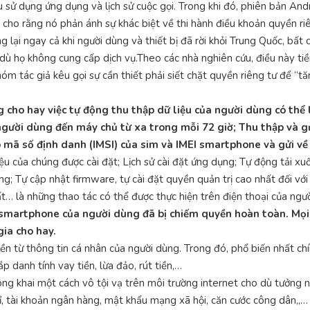
u sử dụng ứng dụng và lịch sử cuộc gọi. Trong khi đó, phiên bản And
ọc cho rằng nó phản ánh sự khác biệt về thi hành điều khoản quyền ri
g lại ngay cả khi người dùng và thiết bị đã rời khỏi Trung Quốc, bất
 dù họ không cung cấp dịch vụ.Theo các nhà nghiên cứu, điều này ti
m tác giả kêu gọi sự cần thiết phải siết chặt quyền riêng tư để “t
 cho hay việc tự động thu thập dữ liệu của người dùng có thể 
người dùng đến máy chủ từ xa trong mỗi 72 giờ; Thu thập và gử
p mã số định danh (IMSI) của sim và IMEI smartphone và gửi về 
ệu của chúng được cài đặt; Lịch sử cài đặt ứng dụng; Tự động tải x
; Tự cập nhật firmware, tự cài đặt quyền quản trị cao nhất đối v
ất… là những thao tác có thể được thực hiện trên điện thoại của ngư
g smartphone của người dùng đã bị chiếm quyền hoàn toàn. Mọi 
gia cho hay.
iền từ thông tin cá nhân của người dùng. Trong đó, phổ biến nhất ch
 danh tính vay tiền, lừa đảo, rút tiền,…
ng khai một cách vô tội vạ trên môi trường internet cho dù tưởng 
hỉ, tài khoản ngân hàng, mật khẩu mạng xã hội, căn cước công dân,