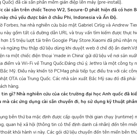
uốc) đã cài sẵn phần mềm gián điệp lên máy (pre-install).
c cài sẵn trên chiếc Tecno W2, Secure-D phát hiện đã có hơn 8
này chủ yếu được bán ở châu Phi, Indonesia và Ấn Độ.
tờ Forbes, hai nhà nghiên cứu bảo mật Gabriel Cirlig và Andrew Tie
ệu này gồm tất cả đường dẫn URL và truy vấn tìm kiếm được thực hi
ó hơn 15 triệu lượt tải trên Google Play Store.Xiaomi đã phủ nhận
n và ngừng thu thập dữ liệu dùng khi duyệt web ở chế độ ẩn danh.Vớ
n ra một chiếc điện thoại ‘made in China’ gửi dữ liệu về nơi sản xuấ
ịa điểm và Wi-Fi về Trung Quốc.Đáng chú ý, Jethro là một công ty 
Bắc Mỹ. Điều này khiến tờ PCMag phải tiếp tục điều tra với các côn
nhật OTA của Trung Quốc. Các nhà sản xuất Bắc Mỹ sau đó đã phải l
ách hàng.
tin gì? Nhà nghiên cứu của các trường đại học Anh quốc đã kiể
 mà các ứng dụng cài sẵn chuyển đi, họ sử dụng kỹ thuật phân 
 dụng bên thứ ba mặc định được cấp quyền thời gian chạy (runtime)
 dùng, quan hệ xã hội (thông tin có thể định danh cá nhân) đến tên m
hoát khỏi hành vi này. Các gói dữ liệu chuyển đến tên miền bên th