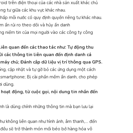
roid trên điện thoại của các nhà sản xuất khác chủ
êng tư giữa các khu vực khác nhau.
 chấp mỗi nước có quy định quyền riêng tư khác nhau.
ềm ẩn rủi ro theo dõi và hủy ẩn danh
ăng niềm tin của mọi người vào các công ty công
liên quan đến các thao tác như: Tự động thu
i các thông tin liên quan đến định danh cá
máy chủ; Đánh cắp dữ liệu vị trí thông qua GPS.
uống, cập nhật và tự gỡ bỏ các ứng dụng một cách
ới smartphone; Bị cài phần mềm ẩn danh, cho phép
ời dùng.
hoạt động, từ cuộc gọi, nội dung tin nhắn đến
ính là dùng chính những thông tin mà bạn lưu lại
như không liên quan như hình ảnh, âm thanh,… đến
,… đều sẽ trở thành món mồi béo bở hàng hóa vô