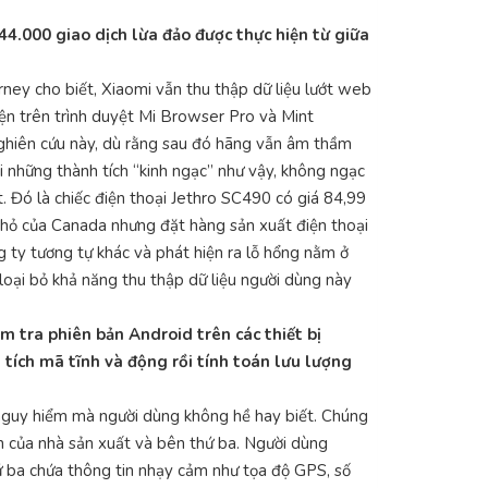
44.000 giao dịch lừa đảo được thực hiện từ giữa
rney cho biết, Xiaomi vẫn thu thập dữ liệu lướt web
ện trên trình duyệt Mi Browser Pro và Mint
 nghiên cứu này, dù rằng sau đó hãng vẫn âm thầm
i những thành tích “kinh ngạc” như vậy, không ngạc
t. Đó là chiếc điện thoại Jethro SC490 có giá 84,99
nhỏ của Canada nhưng đặt hàng sản xuất điện thoại
g ty tương tự khác và phát hiện ra lỗ hổng nằm ở
oại bỏ khả năng thu thập dữ liệu người dùng này
m tra phiên bản Android trên các thiết bị
tích mã tĩnh và động rồi tính toán lưu lượng
 nguy hiểm mà người dùng không hề hay biết. Chúng
iền của nhà sản xuất và bên thứ ba. Người dùng
ứ ba chứa thông tin nhạy cảm như tọa độ GPS, số