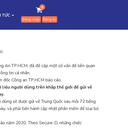
0
N TỨC
Đăng nhập
Đăng ký
c.
Công An TP.HCM, đã đề cập một số vấn đề liên quan
ông tin cá nhân.
Giám đốc Công an TP.HCM báo cáo.
liệu người dùng trên khắp thế giới để gửi về
ay.
ời dùng sẽ được gửi về Trung Quốc sau mỗi 72 tiếng
này, và phải tiến hành cập nhật phần mềm để loại bỏ
 vào năm 2020. Theo Secure-D, những chiếc