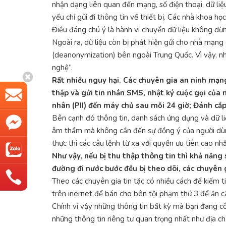
nhận dạng liên quan đến mạng, số điện thoại, dữ liệ
yếu chỉ gửi đi thông tin về thiết bị. Các nhà khoa h
Điều đáng chú ý là hành vi chuyển dữ liệu không dừn
Ngoài ra, dữ liệu còn bị phát hiện gửi cho nhà mạng
(deanonymization) bên ngoài Trung Quốc. Vì vậy, nhó
nghệ”.
Rất nhiều nguy hại. Các chuyên gia an ninh mạng
thập và gửi tin nhắn SMS, nhật ký cuộc gọi của 
nhân (PII) đến máy chủ sau mỗi 24 giờ; Đánh cắ
Bên cạnh đó thông tin, danh sách ứng dụng và dữ li
âm thầm mà không cần đến sự đồng ý của người dùng
thực thi các câu lệnh từ xa với quyền ưu tiên cao nh
Như vậy, nếu bị thu thập thông tin thì khả năn
đường đi nước bước đều bị theo dõi, các chuyên 
Theo các chuyên gia tin tặc có nhiều cách để kiếm t
trên inernet để bán cho bên tội phạm thứ 3 để ăn cắp
Chính vì vậy những thông tin bất kỳ mà bạn đang cô
những thông tin riêng tư quan trọng nhất như địa c