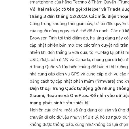
smartphone của hãng Techno ở Thâm Quyến (Trung Q
Với hai mã độc có tên gọi xHelper và Triada đượ
tháng 3 đến tháng 12/2019. Các mẫu điện thoại 
Cũng trong khoảng thời gian này, trả lời độc quyền 
của người dùng ngay cả ở chế độ ẩn danh. Các dữ li
Browser. Tính tới thời điểm đó, hai ứng dụng này c
cập nhật phiên bản mới cho các trình duyệt nói trê
nhiên khi đến tháng 5 vừa qua, tờ PCMag lại phát hiệ
USD, được bán ở Mỹ và Canada, nhưng gửi dữ liệu đ
ở Trung Quốc và tùy biến chúng để bán ở thị trường 
nhà cung cấp dịch vụ GPS và cung cấp dịch vụ cập 
bằng cách tự cập nhật phần mềm (firmware) cho kh
Điện thoại Trung Quốc tự động gởi những thông 
Xiaomi, Realme và OnePlus. Để nhìn vào dữ liệu
mạng phát sinh trên thiết bị.
Nghiên cứu chỉ ra, một số ứng dụng cài sẵn và ứng
chuyển đi các dữ liệu như vị trí địa lý, hồ sơ người
không được thông báo, cũng như không có lựa chọn t