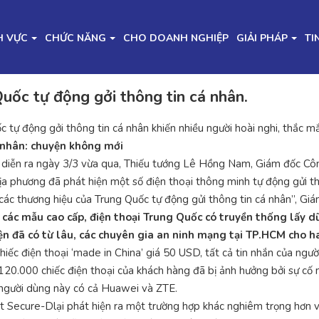
H VỰC
CHỨC NĂNG
CHO DOANH NGHIỆP
GIẢI PHÁP
TI
uốc tự động gởi thông tin cá nhân.
 tự động gởi thông tin cá nhân khiến nhiều người hoài nghi, thắc mắ
á nhân: chuyện không mới
a bàn diễn ra ngày 3/3 vừa qua, Thiếu tướng Lê Hồng Nam, Giám đốc 
 địa phương đã phát hiện một số điện thoại thông minh tự động gửi th
ừ các thương hiệu của Trung Quốc tự động gửi thông tin cá nhân”, 
ác mẫu cao cấp, điện thoại Trung Quốc có truyền thống lấy dữ 
ện đã có từ lâu, các chuyên gia an ninh mạng tại TP.HCM cho h
iếc điện thoại ‘made in China’ giá 50 USD, tất cả tin nhắn của ngư
120.000 chiếc điện thoại của khách hàng đã bị ảnh hưởng bởi sự cố 
n người dùng này có cả Huawei và ZTE.
ật Secure-Dlại phát hiện ra một trường hợp khác nghiêm trọng hơn