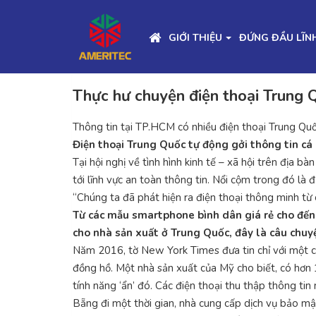
GIỚI THIỆU
ĐỨNG ĐẦU LĨN
Thực hư chuyện điện thoại Trung Q
Thông tin tại TP.HCM có nhiều điện thoại Trung Quốc
Điện thoại Trung Quốc tự động gởi thông tin c
Tại hội nghị về tình hình kinh tế – xã hội trên đị
tới lĩnh vực an toàn thông tin. Nổi cộm trong đó là
“Chúng ta đã phát hiện ra điện thoại thông minh t
Từ các mẫu smartphone bình dân giá rẻ cho đến c
cho nhà sản xuất ở Trung Quốc, đây là câu chuy
Năm 2016, tờ New York Times đưa tin chỉ với một ch
đồng hồ. Một nhà sản xuất của Mỹ cho biết, có hơn 
tính năng ‘ẩn’ đó. Các điện thoại thu thập thông ti
Bẵng đi một thời gian, nhà cung cấp dịch vụ bảo m