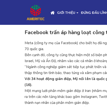
GIỚI THIỆU
ĐỨNG ĐẦU LĨN
Facebook trấn áp hàng loạt công 
Meta (công ty mẹ của Facebook) cho biết họ đã ng
70 quốc gia.
Bên cạnh đó, công ty cũng thực hiện một số biện p
Israel, Mỹ và Ấn Độ, nhắm vào các cá nhân ở khoản
“Ngành công nghiệp giám sát tiếp tục phát triển và
thập thông tin tình báo, thao túng và xâm phạm các 
Với 34 hoạt động gián điệp, Mỹ nổi lên là quốc
(16).
Một mạng lưới phần mềm gián điệp ở Iran (nhắm mụ
ra trên các nền tảng khác bao gồm Instagram, Twitt
thành nạn nhân của phần mềm gián điệp.