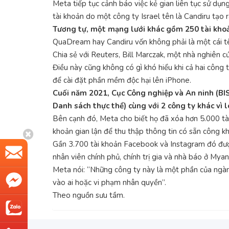
Meta tiếp tục cảnh báo việc kẻ gian liên tục sử dụ
tài khoản do một công ty Israel tên là Candiru tạo 
Tương tự, một mạng lưới khác gồm 250 tài kho
QuaDream hay Candiru vốn không phải là một cái tên
Chia sẻ với Reuters, Bill Marczak, một nhà nghiên
Điều này cũng không có gì khó hiểu khi cả hai công
để cài đặt phần mềm độc hại lên iPhone.
Cuối năm 2021, Cục Công nghiệp và An ninh (BI
Danh sách thực thể) cùng với 2 công ty khác vì l
Bên cạnh đó, Meta cho biết họ đã xóa hơn 5.000 tài
khoản gian lận để thu thập thông tin có sẵn công kha
Gần 3.700 tài khoản Facebook và Instagram đó được 
nhân viên chính phủ, chính trị gia và nhà báo ở My
Meta nói: “Những công ty này là một phần của ngàn
vào ai hoặc vi phạm nhân quyền”.
Theo nguồn sưu tầm.