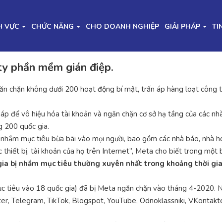
H VỰC
CHỨC NĂNG
CHO DOANH NGHIỆP
GIẢI PHÁP
TI
ty phần mềm gián điệp.
ăn chặn không dưới 200 hoạt động bí mật, trấn áp hàng loạt công 
háp để vô hiệu hóa tài khoản và ngăn chặn cơ sở hạ tầng của các n
g 200 quốc gia.
 nhắm mục tiêu bừa bãi vào mọi người, bao gồm các nhà báo, nhà hoạ
thiết bị, tài khoản của họ trên Internet”, Meta cho biết trong một
 gia bị nhắm mục tiêu thường xuyên nhất trong khoảng thời gia
c tiêu vào 18 quốc gia) đã bị Meta ngăn chặn vào tháng 4-2020. N
er, Telegram, TikTok, Blogspot, YouTube, Odnoklassniki, VKontakte