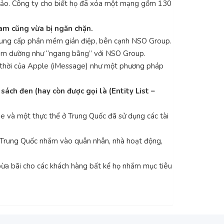
ừa đảo. Công ty cho biết họ đã xóa một mạng gồm 130
am cũng vừa bị ngăn chặn.
ệc cung cấp phần mềm gián điệp, bên cạnh NSO Group.
ream dường như “ngang bằng” với NSO Group.
ức thời của Apple (iMessage) như một phương pháp
ch đen (hay còn được gọi là (Entity List –
e và một thực thể ở Trung Quốc đã sử dụng các tài
ại Trung Quốc nhắm vào quân nhân, nhà hoạt động,
bừa bãi cho các khách hàng bất kể họ nhắm mục tiêu