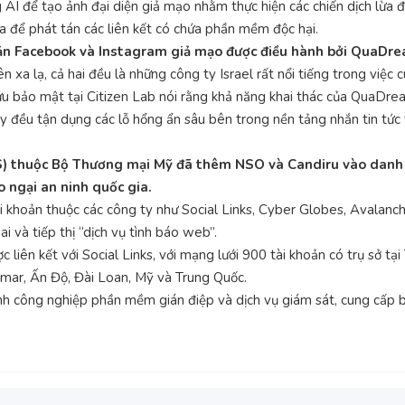
ng AI để tạo ảnh đại diện giả mạo nhằm thực hiện các chiến dịch l
ra để phát tán các liên kết có chứa phần mềm độc hại.
ản Facebook và Instagram giả mạo được điều hành bởi QuaDre
 xa lạ, cả hai đều là những công ty Israel rất nổi tiếng trong vi
 cứu bảo mật tại Citizen Lab nói rằng khả năng khai thác của QuaD
 ty đều tận dụng các lỗ hổng ẩn sâu bên trong nền tảng nhắn tin t
S) thuộc Bộ Thương mại Mỹ đã thêm NSO và Candiru vào danh sá
o ngại an ninh quốc gia.
 khoản thuộc các công ty như Social Links, Cyber Globes, Avalanch
i và tiếp thị “dịch vụ tình báo web”.
liên kết với Social Links, với mạng lưới 900 tài khoản có trụ sở t
anmar, Ấn Độ, Đài Loan, Mỹ và Trung Quốc.
h công nghiệp phần mềm gián điệp và dịch vụ giám sát, cung cấp 