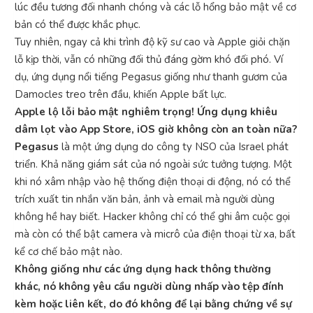
lúc đều tương đối nhanh chóng và các lỗ hổng bảo mật về cơ
bản có thể được khắc phục.
Tuy nhiên, ngay cả khi trình độ kỹ sư cao và Apple giỏi chặn
lỗ kịp thời, vẫn có những đối thủ đáng gờm khó đối phó. Ví
dụ, ứng dụng nổi tiếng Pegasus giống như thanh gươm của
Damocles treo trên đầu, khiến Apple bất lực.
Apple lộ lỗi bảo mật nghiêm trọng! Ứng dụng khiêu
dâm lọt vào App Store, iOS giờ không còn an toàn nữa?
Pegasus
là một ứng dụng do công ty NSO của Israel phát
triển. Khả năng giám sát của nó ngoài sức tưởng tượng. Một
khi nó xâm nhập vào hệ thống điện thoại di động, nó có thể
trích xuất tin nhắn văn bản, ảnh và email mà người dùng
không hề hay biết. Hacker không chỉ có thể ghi âm cuộc gọi
mà còn có thể bật camera và micrô của điện thoại từ xa, bất
kể cơ chế bảo mật nào.
Không giống như các ứng dụng hack thông thường
khác, nó không yêu cầu người dùng nhấp vào tệp đính
kèm hoặc liên kết, do đó không để lại bằng chứng về sự