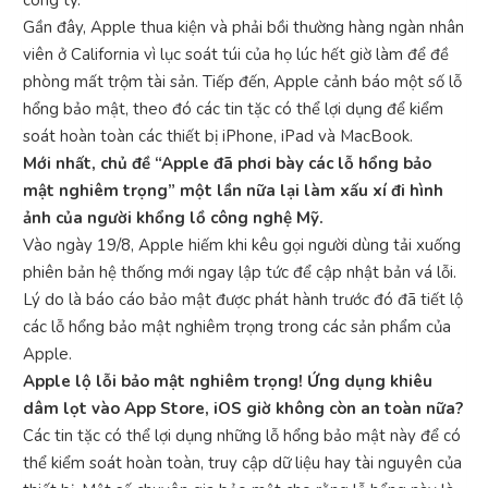
Gần đây, Apple thua kiện và phải bồi thường hàng ngàn nhân
viên ở California vì lục soát túi của họ lúc hết giờ làm để đề
phòng mất trộm tài sản. Tiếp đến, Apple cảnh báo một số lỗ
hổng bảo mật, theo đó các tin tặc có thể lợi dụng để kiểm
soát hoàn toàn các thiết bị iPhone, iPad và MacBook.
Mới nhất, chủ đề “Apple đã phơi bày các lỗ hổng bảo
mật nghiêm trọng” một lần nữa lại làm xấu xí đi hình
ảnh của người khổng lồ công nghệ Mỹ.
Vào ngày 19/8, Apple hiếm khi kêu gọi người dùng tải xuống
phiên bản hệ thống mới ngay lập tức để cập nhật bản vá lỗi.
Lý do là báo cáo bảo mật được phát hành trước đó đã tiết lộ
các lỗ hổng bảo mật nghiêm trọng trong các sản phẩm của
Apple.
Apple lộ lỗi bảo mật nghiêm trọng! Ứng dụng khiêu
dâm lọt vào App Store, iOS giờ không còn an toàn nữa?
Các tin tặc có thể lợi dụng những lỗ hổng bảo mật này để có
thể kiểm soát hoàn toàn, truy cập dữ liệu hay tài nguyên của