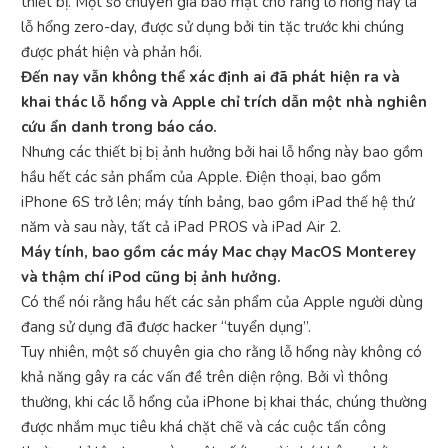
thiết bị. Một số chuyên gia bảo mật cho rằng lỗ hổng này là
lỗ hổng zero-day, được sử dụng bởi tin tặc trước khi chúng
được phát hiện và phản hồi.
Đến nay vẫn không thể xác định ai đã phát hiện ra và
khai thác lỗ hổng và Apple chỉ trích dẫn một nhà nghiên
cứu ẩn danh trong báo cáo.
Nhưng các thiết bị bị ảnh hưởng bởi hai lỗ hổng này bao gồm
hầu hết các sản phẩm của Apple. Điện thoại, bao gồm
iPhone 6S trở lên; máy tính bảng, bao gồm iPad thế hệ thứ
năm và sau này, tất cả iPad PROS và iPad Air 2.
Máy tính, bao gồm các máy Mac chạy MacOS Monterey
và thậm chí iPod cũng bị ảnh hưởng.
Có thể nói rằng hầu hết các sản phẩm của Apple người dùng
đang sử dụng đã được hacker “tuyển dụng”.
Tuy nhiên, một số chuyên gia cho rằng lỗ hổng này không có
khả năng gây ra các vấn đề trên diện rộng. Bởi vì thông
thường, khi các lỗ hổng của iPhone bị khai thác, chúng thường
được nhắm mục tiêu khá chặt chẽ và các cuộc tấn công