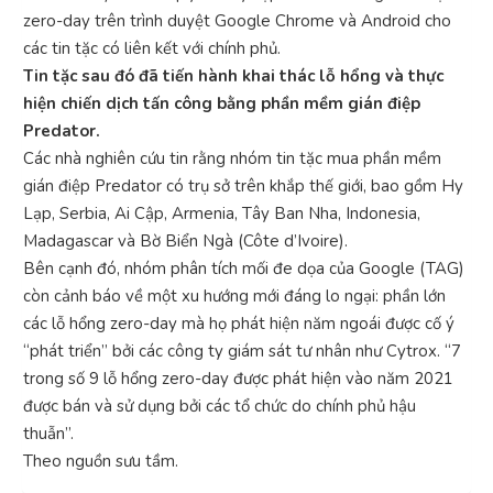
zero-day trên trình duyệt Google Chrome và Android cho
các tin tặc có liên kết với chính phủ.
Tin tặc sau đó đã tiến hành khai thác lỗ hổng và thực
hiện chiến dịch tấn công bằng phần mềm gián điệp
Predator.
Các nhà nghiên cứu tin rằng nhóm tin tặc mua phần mềm
gián điệp Predator có trụ sở trên khắp thế giới, bao gồm Hy
Lạp, Serbia, Ai Cập, Armenia, Tây Ban Nha, Indonesia,
Madagascar và Bờ Biển Ngà (Côte d’Ivoire).
Bên cạnh đó, nhóm phân tích mối đe dọa của Google (TAG)
còn cảnh báo về một xu hướng mới đáng lo ngại: phần lớn
các lỗ hổng zero-day mà họ phát hiện năm ngoái được cố ý
“phát triển” bởi các công ty giám sát tư nhân như Cytrox. “7
trong số 9 lỗ hổng zero-day được phát hiện vào năm 2021
được bán và sử dụng bởi các tổ chức do chính phủ hậu
thuẫn”.
Theo nguồn sưu tầm.