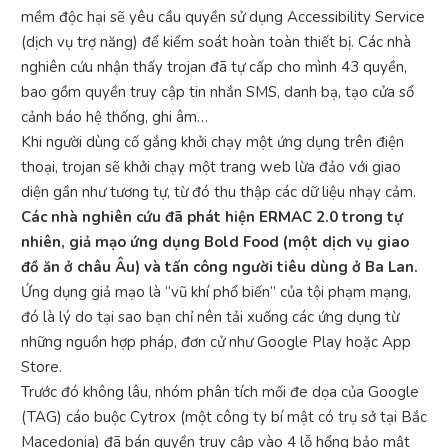
mềm độc hại sẽ yêu cầu quyền sử dụng Accessibility Service
(dịch vụ trợ năng) để kiểm soát hoàn toàn thiết bị. Các nhà
nghiên cứu nhận thấy trojan đã tự cấp cho mình 43 quyền,
bao gồm quyền truy cập tin nhắn SMS, danh bạ, tạo cửa sổ
cảnh báo hệ thống, ghi âm…
Khi người dùng cố gắng khởi chạy một ứng dụng trên điện
thoại, trojan sẽ khởi chạy một trang web lừa đảo với giao
diện gần như tương tự, từ đó thu thập các dữ liệu nhạy cảm.
Các nhà nghiên cứu đã phát hiện ERMAC 2.0 trong tự
nhiên, giả mạo ứng dụng Bold Food (một dịch vụ giao
đồ ăn ở châu Âu) và tấn công người tiêu dùng ở Ba Lan.
Ứng dụng giả mạo là “vũ khí phổ biến” của tội phạm mạng,
đó là lý do tại sao bạn chỉ nên tải xuống các ứng dụng từ
những nguồn hợp pháp, đơn cử như Google Play hoặc App
Store.
Trước đó không lâu, nhóm phân tích mối đe dọa của Google
(TAG) cáo buộc Cytrox (một công ty bí mật có trụ sở tại Bắc
Macedonia) đã bán quyền truy cập vào 4 lỗ hổng bảo mật