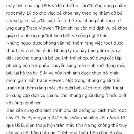
máy tính qua cáp USB và lừa thiết bị cài đặt ứng dụng nhằm
root máy. Lý do cho việc bẻ khóa này theo họ nhằm dỡ bỏ
các sự giám sát, đặc biệt là có thể xóa những ảnh chụp từ
ứng dụng Trace Viewer. Thậm chí họ còn mở dịch vụ bẻ khóa
giúp cho những người ít hiểu biết về công nghệ hơn.
Những người được phỏng vấn nói thêm rằng việc root được
thực hiện vì nhiều lý do. Những lý do này bao gồm việc cài
đặt các ứng dụng và bộ lọc ảnh trái phép, sử dụng các tệp
phương tiện trái phép, chuyển sang màn hình khởi động mới,
bật lại hỗ trợ hai SIM và xóa hình ảnh được chụp bởi phần
mềm giám sát Trace Viewer. Một trong những người trốn
tránh nói thêm rằng một số người biết cách root điện thoại
sẽ cung cấp dịch vụ của họ cho những người dùng ít hiểu biết
về công nghệ hơn.
Báo cáo cũng cho biết chính phủ đã chống lại cách thức root
này. Chiếc Pyongyang 2425 đã khóa khả năng kết nối với PC
qua USB, điện thoại hiện trên máy tính nhưng không thể truy
cập vào hệ thống tập tin. Chính phủ Triều Tiên cũng đã đưa