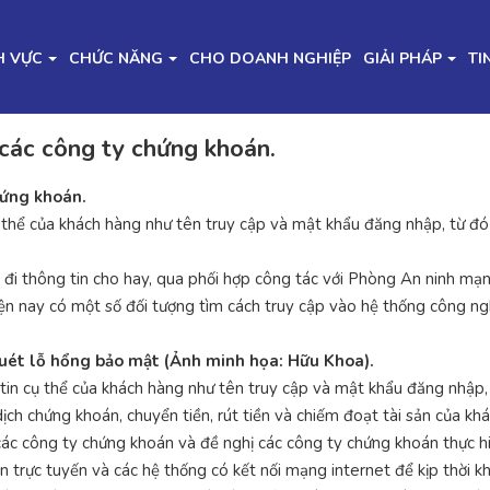
H VỰC
CHỨC NĂNG
CHO DOANH NGHIỆP
GIẢI PHÁP
TI
 các công ty chứng khoán.
hứng khoán.
thể của khách hàng như tên truy cập và mật khẩu đăng nhập, từ đó 
i thông tin cho hay, qua phối hợp công tác với Phòng An ninh mạ
n nay có một số đối tượng tìm cách truy cập vào hệ thống công n
quét lỗ hổng bảo mật (Ảnh minh họa: Hữu Khoa).
tin cụ thể của khách hàng như tên truy cập và mật khẩu đăng nhập,
dịch chứng khoán, chuyển tiền, rút tiền và chiếm đoạt tài sản của 
ác công ty chứng khoán và đề nghị các công ty chứng khoán thực h
án trực tuyến và các hệ thống có kết nối mạng internet để kịp thời k