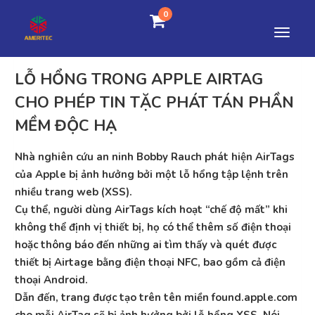
0
LỖ HỔNG TRONG APPLE AIRTAG
CHO PHÉP TIN TẶC PHÁT TÁN PHẦN
MỀM ĐỘC HẠ
Nhà nghiên cứu an ninh Bobby Rauch phát hiện AirTags
của Apple bị ảnh hưởng bởi một lỗ hổng tập lệnh trên
nhiều trang web (XSS).
Cụ thể, người dùng AirTags kích hoạt “chế độ mất” khi
không thể định vị thiết bị, họ có thể thêm số điện thoại
hoặc thông báo đến những ai tìm thấy và quét được
thiết bị Airtage bằng điện thoại NFC, bao gồm cả điện
thoại Android.
Dẫn đến, trang được tạo trên tên miền found.apple.com
cho mỗi AirTag sẽ bị ảnh hưởng bởi lỗ hổng XSS. Nói