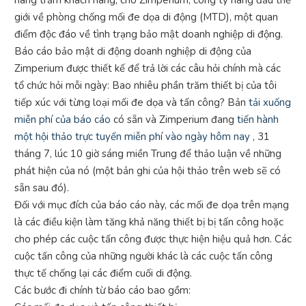
giới về phòng chống mối đe dọa di động (MTD), một quan
điểm độc đáo về tình trạng bảo mật doanh nghiệp di động.
Báo cáo bảo mật di động doanh nghiệp di động của
Zimperium được thiết kế để trả lời các câu hỏi chính mà các
tổ chức hỏi mỗi ngày: Bao nhiêu phần trăm thiết bị của tôi
tiếp xúc với từng loại mối đe dọa và tấn công? Bản
tải xuống
miễn phí của báo cáo
có sẵn và Zimperium đang
tiến hành
một hội thảo trực tuyến miễn phí vào ngày hôm nay
, 31
tháng 7, lúc 10 giờ sáng miền Trung để thảo luận về những
phát hiện của nó (một bản ghi của hội thảo trên web sẽ có
sẵn sau đó).
Đối với mục đích của báo cáo này, các mối đe dọa trên mạng
là các điều kiện làm tăng khả năng thiết bị bị tấn công hoặc
cho phép các cuộc tấn công được thực hiện hiệu quả hơn. Các
cuộc tấn công của những người khác là các cuộc tấn công
thực tế chống lại các điểm cuối di động.
Các bước đi chính từ báo cáo bao gồm: