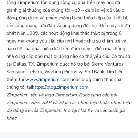
tảng Zimperium tận dụng công cụ dựa trên máy học đã
giành giải thưởng của chúng tôi – z9 – để bảo vệ dữ liệu di
động, ứng dụng và phiên chống lại sự thỏa hiệp của thiết bị,
tấn công mạng, lừa đảo và ứng dụng độc hại. Đến nay, z9 đã
phát hiện 100% các hoạt động khai thác thiết bị trong 0
ngày mà không yêu cầu cập nhật hoặc chịu sự chậm trễ và
hạn chế của phát hiện dựa trên đám mây – điều mà không
nhà cung cấp bảo mật di động nào có thể yêu cầu. Có trụ sở
tại Dallas, TX, Zimperium được hỗ trợ bởi Sierra Ventures,
Samsung, Telstra, Warburg Pincus và SoftBank. Tìm hiểu
thêm tại
www.zimperium.com
hoặc blog chính thức của
chúng tôi tại
https://blog.zimperium.com.
Zimperium, tên và logo Zimperium, Được cung cấp bởi
Zimperium, zIPS, zIAP và z9 là các nhãn hiệu hoặc nhãn hiệu
đã đăng ký của Zimperium, Inc. tại Hoa Kỳ và các quốc gia
khác.