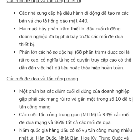
Các mối đe dọa và tấn công thiết bị
Các nhà cung cấp hệ điều hành di động đã tạo ra các
bản vá cho lỗ hổng bảo mật 440.
Hai mươi bảy phần trăm thiết bị đầu cuối di động
doanh nghiệp đã bị phơi bày trước các mối đe dọa
thiết bị.
Phần lớn các hồ sơ độc hại (68 phần trăm) được coi là
rủi ro cao, có nghĩa là họ có quyền truy cập cao có thể
dẫn đến việc hết dữ liệu hoặc thỏa hiệp hoàn toàn.
Các mối đe dọa và tấn công mạng
Một phần ba các điểm cuối di động của doanh nghiệp
gặp phải các mạng rủi ro và gần một trong số 10 đã bị
tấn công mạng.
Các cuộc tấn công trung gian (MITM) là 93% các mối
đe dọa mạng và 86% tất cả các mối đe dọa.
Năm quốc gia hàng đầu có số vụ tấn công mạng nhiều
nhất là: Hàn Quốc, Nhật Bản, Hoa Kỳ, Trung Quốc và